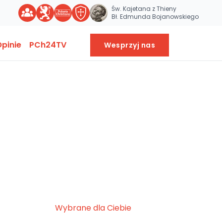
Św. Kajetana z Thieny
Bł. Edmunda Bojanowskiego
pinie
PCh24TV
Wesprzyj nas
Wybrane dla Ciebie