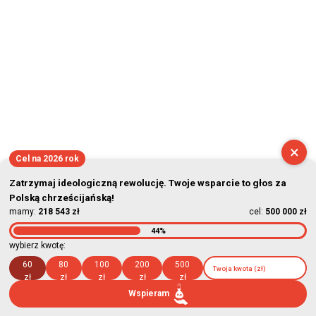
×
Cel na 2026 rok
Zatrzymaj ideologiczną rewolucję. Twoje wsparcie to głos za
Polską chrześcijańską!
mamy:
218 543 zł
cel:
500 000 zł
44%
wybierz kwotę:
60
80
100
200
500
zł
zł
zł
zł
zł
Wspieram