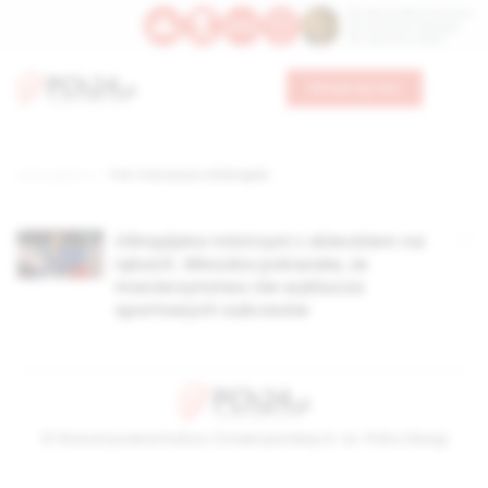
Św. Dominika Guzmana
Św. Emiliana, biskupa
Św. Zefiryna z Malii
Wesprzyj nas
Strona główna
TAG: Francesca Lollobrigida
Olimpijska mistrzyni z dzieckiem na
rękach. Włoszka pokazała, że
macierzyństwo nie wyklucza
sportowych sukcesów
© Stowarzyszenie Kultury Chrześcijańskiej im. ks. Piotra Skargi
2026-08-08 09:23:32