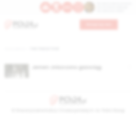
Św. Dominika Guzmana
Św. Emiliana, biskupa
Św. Zefiryna z Malii
Wesprzyj nas
Strona główna
TAG: France Total
Jemen: zniszczono gazociąg
© Stowarzyszenie Kultury Chrześcijańskiej im. ks. Piotra Skargi
2026-08-08 03:12:19