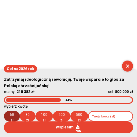
×
Cel na 2026 rok
Zatrzymaj ideologiczną rewolucję. Twoje wsparcie to głos za
Polską chrześcijańską!
mamy:
218 382 zł
cel:
500 000 zł
44%
wybierz kwotę:
60
80
100
200
500
zł
zł
zł
zł
zł
Wspieram