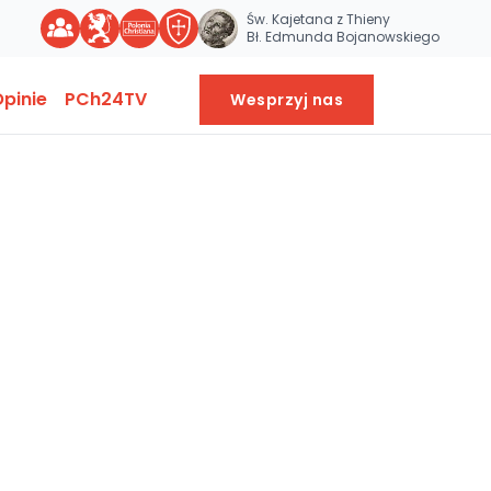
Św. Kajetana z Thieny
Bł. Edmunda Bojanowskiego
pinie
PCh24TV
Wesprzyj nas