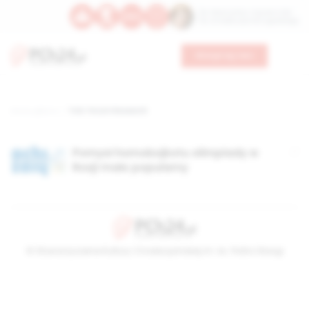
Św. Wawrzyńca, męczennika
Św. Amadeusza Portugalskiego
Wesprzyj nas
Strona główna
TAG: Forum Research
Pomysł homobojkotu olimpiady w
Rosji mało popularny
© Stowarzyszenie Kultury Chrześcijańskiej im. ks. Piotra Skargi
2026-08-10 07:38:04