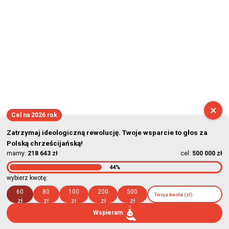
×
Cel na 2026 rok
Zatrzymaj ideologiczną rewolucję. Twoje wsparcie to głos za
Polską chrześcijańską!
mamy:
218 643 zł
cel:
500 000 zł
44%
wybierz kwotę:
60
80
100
200
500
zł
zł
zł
zł
zł
Wspieram