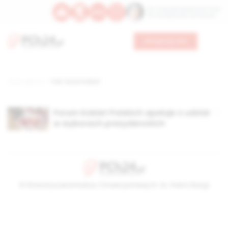
Św. Teresy Benedykty od Krzyża
Św. Kandydy Marii od Jezusa
Wesprzyj nas
Strona główna
TAG: forum kobiet
Forum Kobiet Polskich apeluje o udział
w wyborach prezydenckich
© Stowarzyszenie Kultury Chrześcijańskiej im. ks. Piotra Skargi
2026-08-09 10:23:31