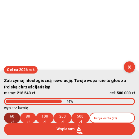
×
Cel na 2026 rok
Zatrzymaj ideologiczną rewolucję. Twoje wsparcie to głos za
Polską chrześcijańską!
mamy:
218 543 zł
cel:
500 000 zł
44%
wybierz kwotę:
60
80
100
200
500
zł
zł
zł
zł
zł
Wspieram