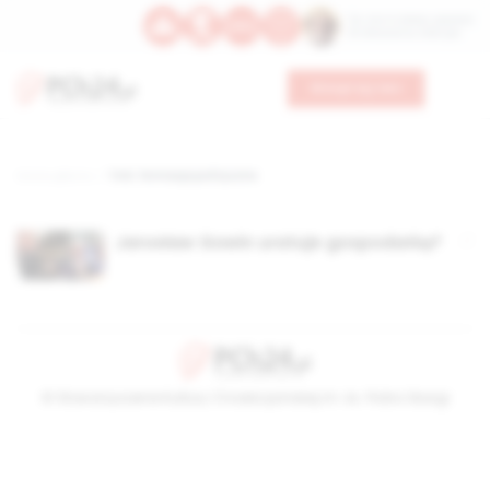
Św. Hormizdasa, papieża
Bł. Oktawiana, biskupa
Wesprzyj nas
Strona główna
TAG: formacja polityczna
Jarosław Gowin uratuje gospodarkę?
© Stowarzyszenie Kultury Chrześcijańskiej im. ks. Piotra Skargi
2026-08-06 17:07:00