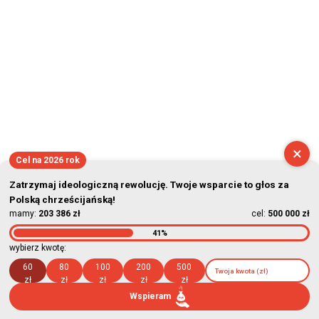
×
Cel na 2026 rok
Zatrzymaj ideologiczną rewolucję. Twoje wsparcie to głos za
Polską chrześcijańską!
mamy:
203 386 zł
cel:
500 000 zł
41%
wybierz kwotę:
60
80
100
200
500
zł
zł
zł
zł
zł
Wspieram