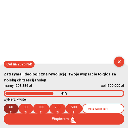
×
Cel na 2026 rok
Zatrzymaj ideologiczną rewolucję. Twoje wsparcie to głos za
Polską chrześcijańską!
mamy:
203 386 zł
cel:
500 000 zł
41%
wybierz kwotę:
60
80
100
200
500
zł
zł
zł
zł
zł
Wspieram