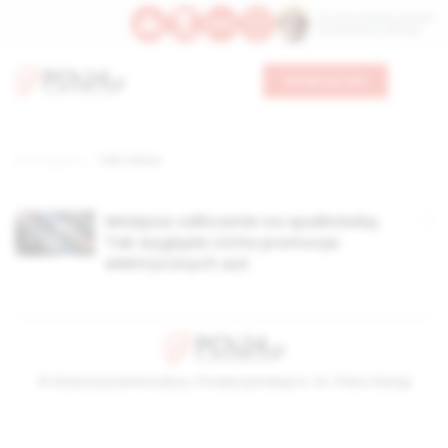
Św. Hormizdasa, papieża
Bł. Oktawiana, biskupa
Wesprzyj nas
Strona główna
TAG: forma
Mniejsze odliczenie na spalinówkę.
Tak wygląda cicha promocja
elektrycznych aut
© Stowarzyszenie Kultury Chrześcijańskiej im. ks. Piotra Skargi
2026-08-06 17:24:48