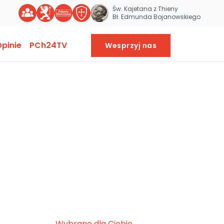
Św. Kajetana z Thieny
Bł. Edmunda Bojanowskiego
pinie
PCh24TV
Wesprzyj nas
Wybrane dla Ciebie