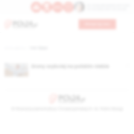
Św. Teresy Benedykty od Krzyża
Św. Kandydy Marii od Jezusa
Wesprzyj nas
Strona główna
TAG: FlyEye
Drony szybciej na polskim niebie
© Stowarzyszenie Kultury Chrześcijańskiej im. ks. Piotra Skargi
2026-08-09 05:58:10