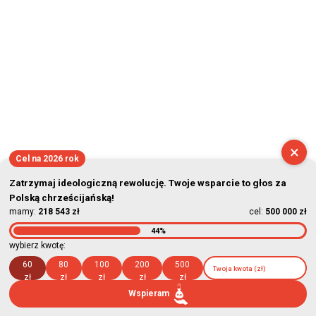
×
Cel na 2026 rok
Zatrzymaj ideologiczną rewolucję. Twoje wsparcie to głos za
Polską chrześcijańską!
mamy:
218 543 zł
cel:
500 000 zł
44%
wybierz kwotę:
60
80
100
200
500
zł
zł
zł
zł
zł
Wspieram