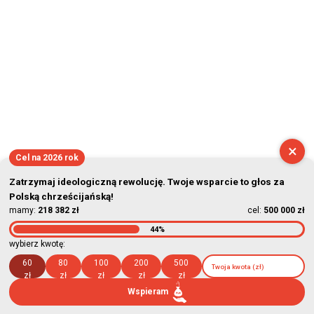
×
Cel na 2026 rok
Zatrzymaj ideologiczną rewolucję. Twoje wsparcie to głos za
Polską chrześcijańską!
mamy:
218 382 zł
cel:
500 000 zł
44%
wybierz kwotę:
60
80
100
200
500
zł
zł
zł
zł
zł
Wspieram