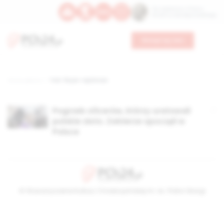
Św. Kajetana z Thieny
Bł. Edmunda Bojanowskiego
Wesprzyj nas
Strona główna
TAG: floyar-rajchman
Pogrzeb oficerów, którzy uratowali
polskie złoto. Żołnierze spoczęli w
Polsce
© Stowarzyszenie Kultury Chrześcijańskiej im. ks. Piotra Skargi
2026-08-07 20:25:15