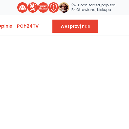
Św. Hormizdasa, papieża
Bł. Oktawiana, biskupa
pinie
PCh24TV
Wesprzyj nas