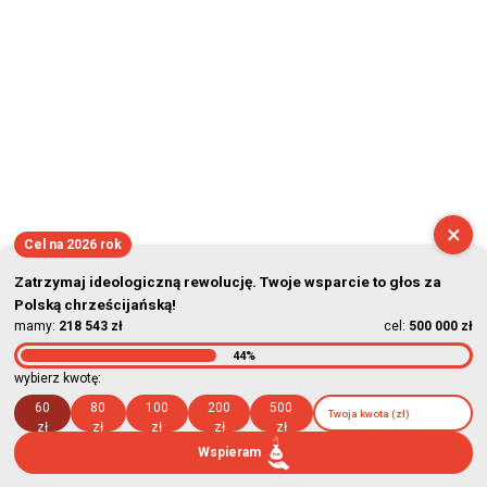
×
Cel na 2026 rok
Zatrzymaj ideologiczną rewolucję. Twoje wsparcie to głos za
Polską chrześcijańską!
mamy:
218 543 zł
cel:
500 000 zł
44%
wybierz kwotę:
60
80
100
200
500
zł
zł
zł
zł
zł
Wspieram