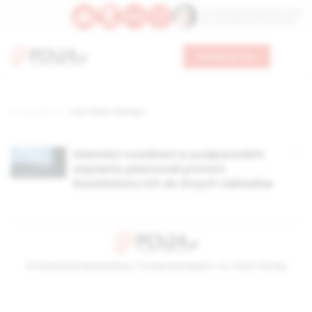
Św. Teresy Benedykty od Krzyża
Św. Kandydy Marii od Jezusa
Wesprzyj nas
Strona główna
TAG: Fleury-Mérogis
Islamiści osadzeni w podparyskim
więzieniu planowali protest.
Rozwieziono ich do innych zakładów
© Stowarzyszenie Kultury Chrześcijańskiej im. ks. Piotra Skargi
2026-08-09 06:09:00