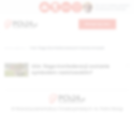
Św. Hormizdasa, papieża
Bł. Oktawiana, biskupa
Wesprzyj nas
Strona główna
TAG: Flaga Skonfederowanych Stanów Ameryki
USA: flaga Konfederacji zostanie
symbolem rasistowskim?
© Stowarzyszenie Kultury Chrześcijańskiej im. ks. Piotra Skargi
2026-08-06 12:34:45