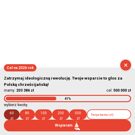
×
Cel na 2026 rok
Zatrzymaj ideologiczną rewolucję. Twoje wsparcie to głos za
Polską chrześcijańską!
mamy:
203 386 zł
cel:
500 000 zł
41%
wybierz kwotę:
60
80
100
200
500
zł
zł
zł
zł
zł
Wspieram