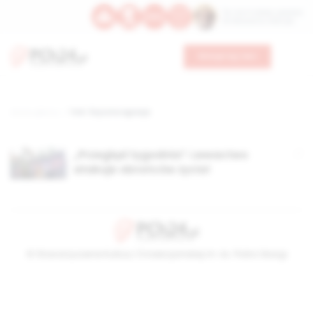
Św. Hormizdasa, papieża
Bł. Oktawiana, biskupa
Wesprzyj nas
Strona główna
TAG: fizyczna agresja
„Przegląd tygodnia”: Lewactwo
atakuje obrońców życia!
© Stowarzyszenie Kultury Chrześcijańskiej im. ks. Piotra Skargi
2026-08-06 19:22:46