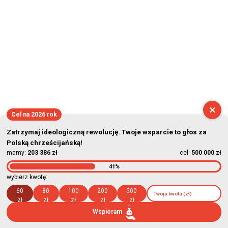
×
Cel na 2026 rok
Zatrzymaj ideologiczną rewolucję. Twoje wsparcie to głos za
Polską chrześcijańską!
mamy:
203 386 zł
cel:
500 000 zł
41%
wybierz kwotę:
60
80
100
200
500
zł
zł
zł
zł
zł
Wspieram