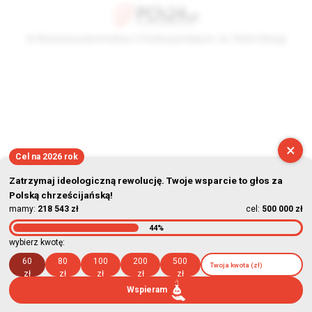
© Stowarzyszenie Kultury Chrześcijańskiej im. ks. Piotra Skargi
2026-08-08 12:22:12
×
Cel na 2026 rok
Zatrzymaj ideologiczną rewolucję. Twoje wsparcie to głos za
Polską chrześcijańską!
mamy:
218 543 zł
cel:
500 000 zł
44%
wybierz kwotę:
60
80
100
200
500
zł
zł
zł
zł
zł
Wspieram