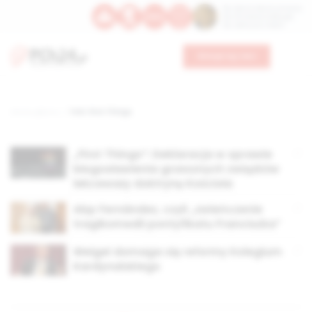
Św. Dominika Guzmana
Św. Emiliana, biskupa
Św. Zefiryna z Malii
Wesprzyj nas
Strona główna
TAG: First Things
„First Things”: Deklaracja w sprawie
błogosławienia grzesznych związków
lekceważy doktrynę Kościoła
Abp Fernández, czyli „zwieńczenie
tragikomedii pontyfikatu Franciszka”
Weigel domaga się reformy Kolegium
Kardynalskiego