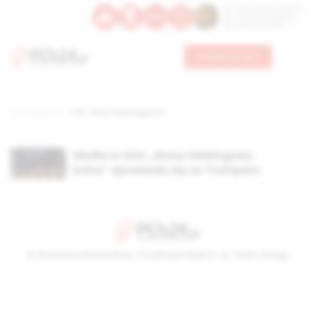
Św. Dominika Guzmana
Św. Emiliana, biskupa
Św. Zefiryna z Malii
Wesprzyj nas
Strona główna
TAG: firmy techniogiczne
Media w USA: „Nowy lobbingowy
kolos” opowiada się za Trumpem
© Stowarzyszenie Kultury Chrześcijańskiej im. ks. Piotra Skargi
2026-08-08 20:18:38