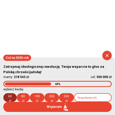
×
Cel na 2026 rok
Zatrzymaj ideologiczną rewolucję. Twoje wsparcie to głos za
Polską chrześcijańską!
mamy:
218 543 zł
cel:
500 000 zł
44%
wybierz kwotę:
60
80
100
200
500
zł
zł
zł
zł
zł
Wspieram