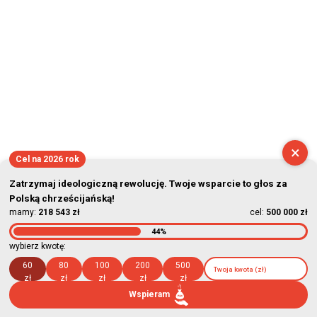
×
Cel na 2026 rok
Zatrzymaj ideologiczną rewolucję. Twoje wsparcie to głos za
Polską chrześcijańską!
mamy:
218 543 zł
cel:
500 000 zł
44%
wybierz kwotę:
60
80
100
200
500
zł
zł
zł
zł
zł
Wspieram