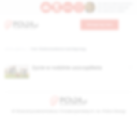
Św. Dominika Guzmana
Św. Emiliana, biskupa
Św. Zefiryna z Malii
Wesprzyj nas
Strona główna
TAG: fińskie badania nad depresją
Życie w rodzinie uszczęśliwia
© Stowarzyszenie Kultury Chrześcijańskiej im. ks. Piotra Skargi
2026-08-08 17:06:50