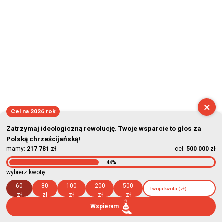
2026-08-07 14:36:00
×
Cel na 2026 rok
Zatrzymaj ideologiczną rewolucję. Twoje wsparcie to głos za
Polską chrześcijańską!
mamy:
217 781 zł
cel:
500 000 zł
44%
wybierz kwotę:
60
80
100
200
500
zł
zł
zł
zł
zł
Wspieram