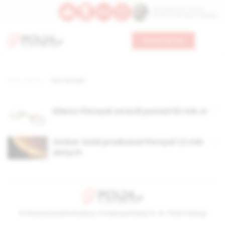
Św. Kajetana z Thieny
Bł. Edmunda Bojanowskiego
Wesprzyj nas
Strona główna
TAG: Finroyal
Klienci Finroyal stracili ponad 52 mln zł
Amber Gold przekazał Finroyal 1,2 mln
złotych
© Stowarzyszenie Kultury Chrześcijańskiej im. ks. Piotra Skargi