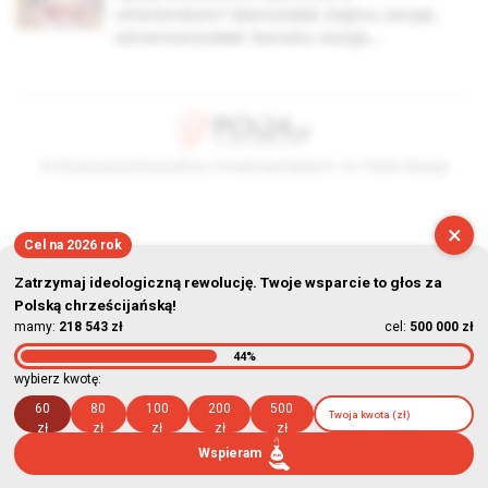
referendum? Marszałek Sejmu swoje,
wicemarszałek Senatu swoje…
© Stowarzyszenie Kultury Chrześcijańskiej im. ks. Piotra Skargi
2026-08-09 10:41:23
×
Cel na 2026 rok
Zatrzymaj ideologiczną rewolucję. Twoje wsparcie to głos za
Polską chrześcijańską!
mamy:
218 543 zł
cel:
500 000 zł
44%
wybierz kwotę:
60
80
100
200
500
zł
zł
zł
zł
zł
Wspieram