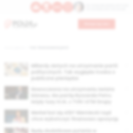
Św. Teresy Benedykty od Krzyża
Św. Kandydy Marii od Jezusa
Wesprzyj nas
Strona główna
TAG: finansowanie partii
Miliardy złotych na utrzymanie partii
politycznych. Tak wygląda troska o
publiczne pieniądze
Nowoczesna na utrzymaniu świata
biznesu. Na partię Ryszarda Petru
łożyły tuzy m.in. z TVN i ATM Grupy
Merkel boi się AfD? Niemiecki rząd
chce wykończyć finansowo opozycję
Będą dodatkowe pytania w