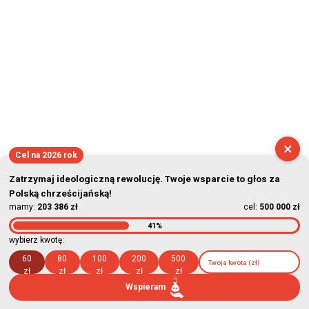
×
Cel na 2026 rok
Zatrzymaj ideologiczną rewolucję. Twoje wsparcie to głos za
Polską chrześcijańską!
mamy:
203 386 zł
cel:
500 000 zł
41%
wybierz kwotę:
60
80
100
200
500
zł
zł
zł
zł
zł
Wspieram