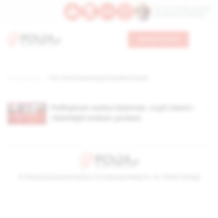
Św. Hormizdasa, papieża
Bł. Oktawiana, biskupa
Wesprzyj nas
Strona główna
TAG: finansowanie partii pollitycznych
Politykom wolno kłamać, czyli równi i
równiejsi wobec prawa
© Stowarzyszenie Kultury Chrześcijańskiej im. ks. Piotra Skargi
2026-08-06 14:43:27