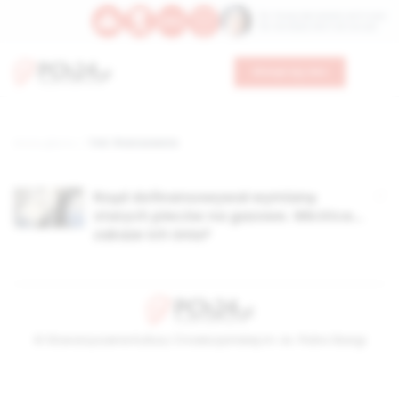
Św. Teresy Benedykty od Krzyża
Św. Kandydy Marii od Jezusa
Wesprzyj nas
Strona główna
TAG: finansowania
Rząd dofinansowywał wymianę
starych pieców na gazowe. Wkrótce…
zakaże ich Unia?
© Stowarzyszenie Kultury Chrześcijańskiej im. ks. Piotra Skargi
2026-08-09 08:23:40