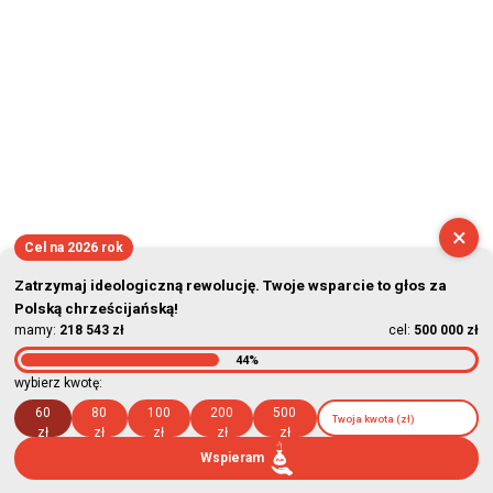
×
Cel na 2026 rok
Zatrzymaj ideologiczną rewolucję. Twoje wsparcie to głos za
Polską chrześcijańską!
mamy:
218 543 zł
cel:
500 000 zł
44%
wybierz kwotę:
60
80
100
200
500
zł
zł
zł
zł
zł
Wspieram