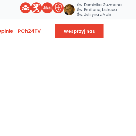
Św. Dominika Guzmana
Św. Emiliana, biskupa
Św. Zefiryna z Malii
pinie
PCh24TV
Wesprzyj nas