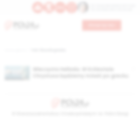
Św. Teresy Benedykty od Krzyża
Św. Kandydy Marii od Jezusa
Wesprzyj nas
Strona główna
TAG: filozofia grecka
Wieczysta Hellada. W Królestwie
Chrystusa będziemy mówić po grecku
© Stowarzyszenie Kultury Chrześcijańskiej im. ks. Piotra Skargi
2026-08-09 08:18:42