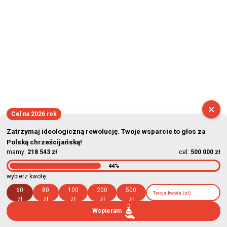
×
Cel na 2026 rok
Zatrzymaj ideologiczną rewolucję. Twoje wsparcie to głos za
Polską chrześcijańską!
mamy:
218 543 zł
cel:
500 000 zł
44%
wybierz kwotę:
60
80
100
200
500
zł
zł
zł
zł
zł
Wspieram