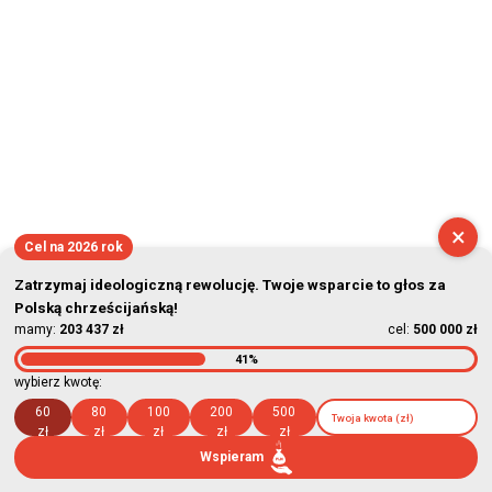
×
Cel na 2026 rok
Zatrzymaj ideologiczną rewolucję. Twoje wsparcie to głos za
Polską chrześcijańską!
mamy:
203 437 zł
cel:
500 000 zł
41%
wybierz kwotę:
60
80
100
200
500
zł
zł
zł
zł
zł
Wspieram