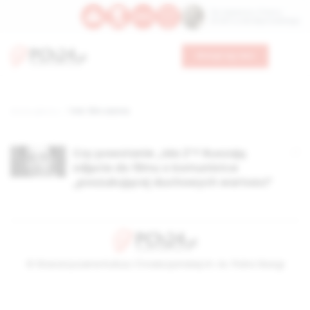
Św. Kajetana z Thieny
Bł. Edmunda Bojanowskiego
Wesprzyj nas
Strona główna
TAG: film zaćma
Czy powstanie „Ida 2”? Ruszają
zdjęcia do filmu o komunistce
„poszukującej duchowych wartości”
© Stowarzyszenie Kultury Chrześcijańskiej im. ks. Piotra Skargi
2026-08-07 06:26:22