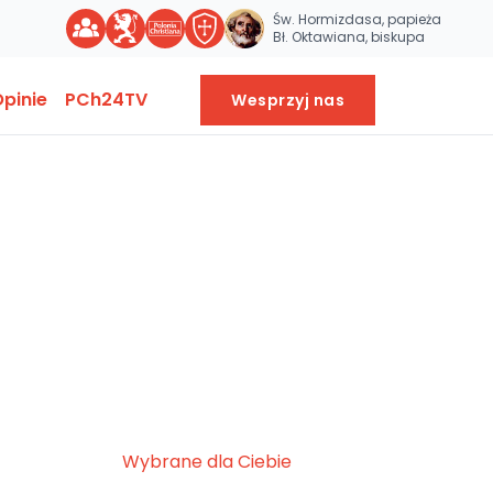
Św. Hormizdasa, papieża
Bł. Oktawiana, biskupa
pinie
PCh24TV
Wesprzyj nas
Wybrane dla Ciebie