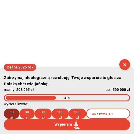
×
Cel na 2026 rok
Zatrzymaj ideologiczną rewolucję. Twoje wsparcie to głos za
Polską chrześcijańską!
mamy:
203 065 zł
cel:
500 000 zł
41%
wybierz kwotę:
60
80
100
200
500
zł
zł
zł
zł
zł
Wspieram