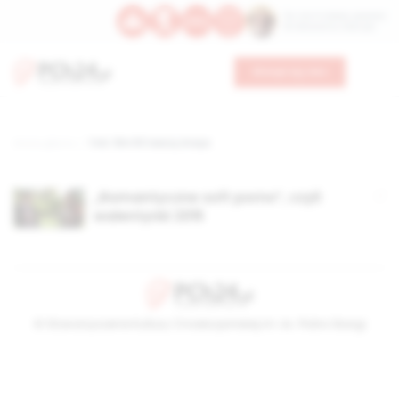
Św. Hormizdasa, papieża
Bł. Oktawiana, biskupa
Wesprzyj nas
Strona główna
TAG: film 50 twarzy Greya
„Romantyczne soft porno”, czyli
walentynki 2015
© Stowarzyszenie Kultury Chrześcijańskiej im. ks. Piotra Skargi
2026-08-06 08:51:10