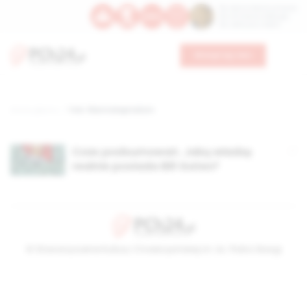
Św. Dominika Guzmana
Św. Emiliana, biskupa
Św. Zefiryna z Malii
Wesprzyj nas
Strona główna
TAG: filantrokapitalizm
Czas podsumowań. Jaką władzę
realnie posiada Bill Gates?
© Stowarzyszenie Kultury Chrześcijańskiej im. ks. Piotra Skargi
2026-08-08 12:13:47