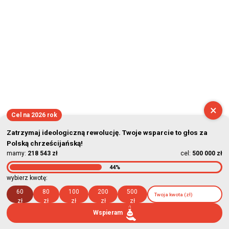
×
Cel na 2026 rok
Zatrzymaj ideologiczną rewolucję. Twoje wsparcie to głos za
Polską chrześcijańską!
mamy:
218 543 zł
cel:
500 000 zł
44%
wybierz kwotę:
60
80
100
200
500
zł
zł
zł
zł
zł
Wspieram