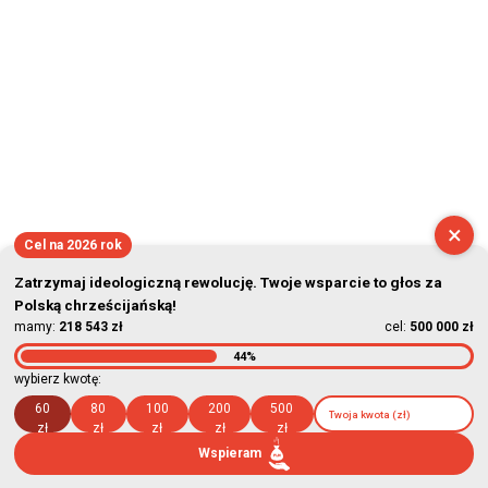
×
Cel na 2026 rok
Zatrzymaj ideologiczną rewolucję. Twoje wsparcie to głos za
Polską chrześcijańską!
mamy:
218 543 zł
cel:
500 000 zł
44%
wybierz kwotę:
60
80
100
200
500
zł
zł
zł
zł
zł
Wspieram