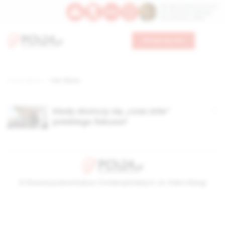
Św. Dominika Guzmana
Św. Emiliana, biskupa
Św. Zefiryna z Malii
Wesprzyj nas
Strona główna
TAG: fiksus
Kiedy skończy się „czas żniw”
polskiego fiskusa?
© Stowarzyszenie Kultury Chrześcijańskiej im. ks. Piotra Skargi
2026-08-08 14:33:32