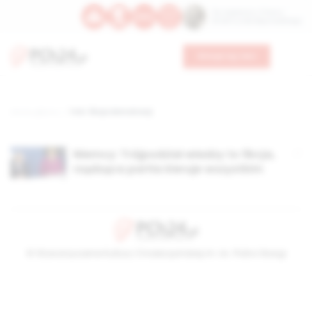
Św. Kajetana z Thieny
Bł. Edmunda Bojanowskiego
Wesprzyj nas
Strona główna
TAG: fikcja demokracji
Niemcy: Trójpodział władzy to fikcja,
rządząca partia kieruje wszystkim
© Stowarzyszenie Kultury Chrześcijańskiej im. ks. Piotra Skargi
2026-08-07 14:37:52