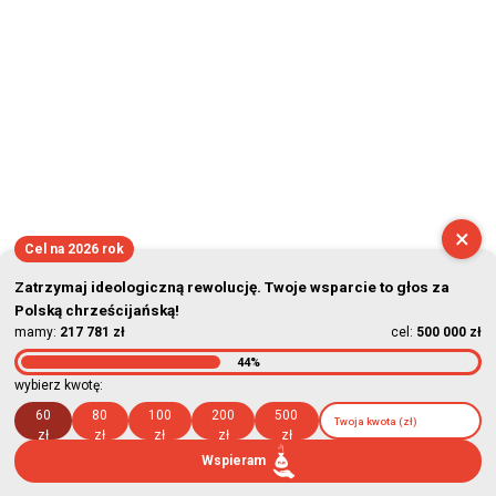
×
Cel na 2026 rok
Zatrzymaj ideologiczną rewolucję. Twoje wsparcie to głos za
Polską chrześcijańską!
mamy:
217 781 zł
cel:
500 000 zł
44%
wybierz kwotę:
60
80
100
200
500
zł
zł
zł
zł
zł
Wspieram