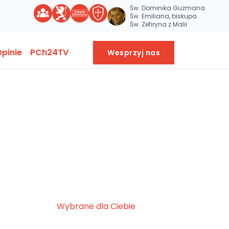
Św. Dominika Guzmana
Św. Emiliana, biskupa
Św. Zefiryna z Malii
pinie
PCh24TV
Wesprzyj nas
Wybrane dla Ciebie