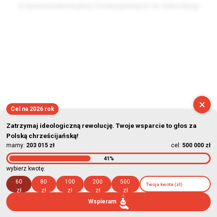
© Stowarzyszenie Kultury Chrześcijańskiej im. ks. Piotra Skargi
2026-08-06 03:46:11
×
Cel na 2026 rok
Zatrzymaj ideologiczną rewolucję. Twoje wsparcie to głos za
Polską chrześcijańską!
mamy:
203 015 zł
cel:
500 000 zł
41%
wybierz kwotę:
60
80
100
200
500
zł
zł
zł
zł
zł
Wspieram