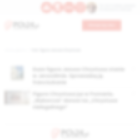
Św. Hormizdasa, papieża
Bł. Oktawiana, biskupa
Wesprzyj nas
Strona główna
TAG: figura Jezusa Chrystusa
Duża figura Jezusa Chrystusa stanie
w Jerozolimie. Sprowadzą ją
franciszkanie
Figura Chrystusa już w Poznaniu.
„Wyborcza” donosi na „Chrystusa
nielegalnego”