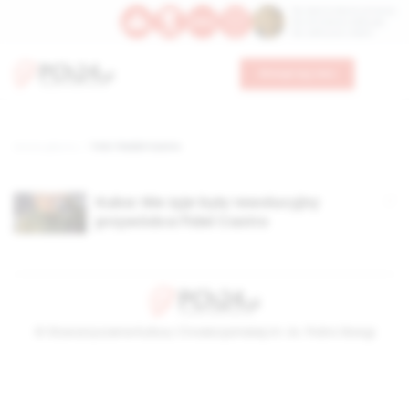
Św. Dominika Guzmana
Św. Emiliana, biskupa
Św. Zefiryna z Malii
Wesprzyj nas
Strona główna
TAG: Fiedel Castro
Kuba: Nie żyje były rewolucyjny
przywódca Fidel Castro
© Stowarzyszenie Kultury Chrześcijańskiej im. ks. Piotra Skargi
2026-08-08 03:37:48