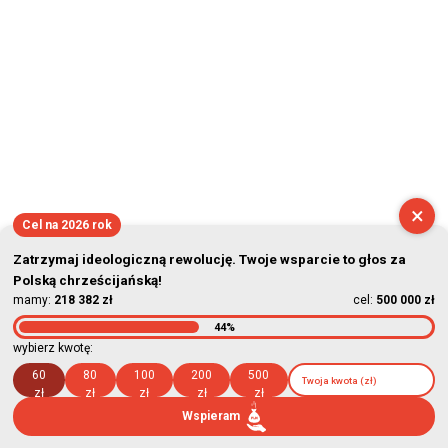
×
Cel na 2026 rok
Zatrzymaj ideologiczną rewolucję. Twoje wsparcie to głos za
Polską chrześcijańską!
mamy:
218 382 zł
cel:
500 000 zł
44%
wybierz kwotę:
60
80
100
200
500
zł
zł
zł
zł
zł
Wspieram