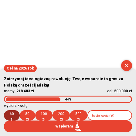
×
Cel na 2026 rok
Zatrzymaj ideologiczną rewolucję. Twoje wsparcie to głos za
Polską chrześcijańską!
mamy:
218 483 zł
cel:
500 000 zł
44%
wybierz kwotę:
60
80
100
200
500
zł
zł
zł
zł
zł
Wspieram