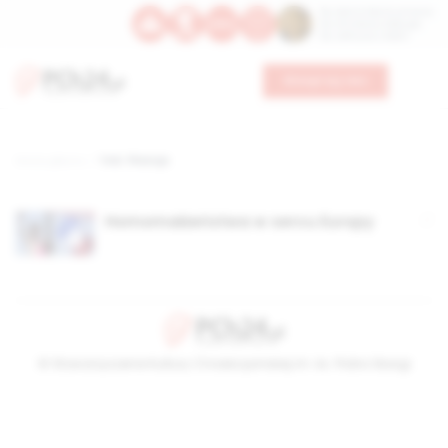
Św. Dominika Guzmana
Św. Emiliana, biskupa
Św. Zefiryna z Malii
Wesprzyj nas
Strona główna
TAG: ffrancja
Homomałżeństwa w sercu Europy
© Stowarzyszenie Kultury Chrześcijańskiej im. ks. Piotra Skargi
2026-08-08 06:43:06