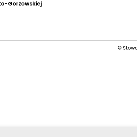
ko-Gorzowskiej
© Stowar
2026-08-06