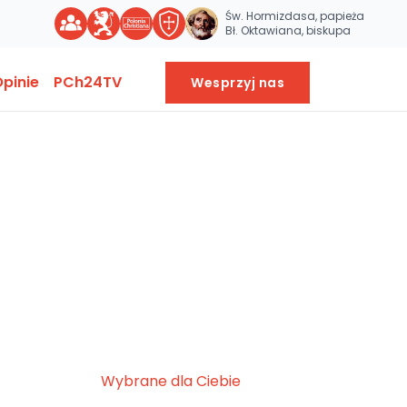
Św. Hormizdasa, papieża
Bł. Oktawiana, biskupa
pinie
PCh24TV
Wesprzyj nas
Wybrane dla Ciebie