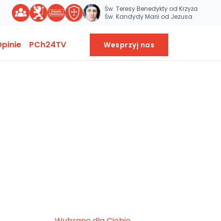
Św. Teresy Benedykty od Krzyża
Św. Kandydy Marii od Jezusa
pinie
PCh24TV
Wesprzyj nas
Wybrane dla Ciebie