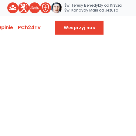
Św. Teresy Benedykty od Krzyża
Św. Kandydy Marii od Jezusa
pinie
PCh24TV
Wesprzyj nas