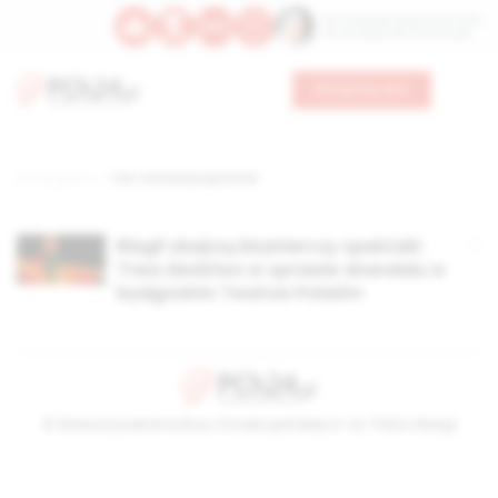
Św. Teresy Benedykty od Krzyża
Św. Kandydy Marii od Jezusa
Wesprzyj nas
Strona główna
TAG: festiwal prapremier
Biegli obejrzą bluźnierczy spektakl.
Trwa śledztwo w sprawie skandalu w
bydgoskim Teatrze Polskim
© Stowarzyszenie Kultury Chrześcijańskiej im. ks. Piotra Skargi
2026-08-09 10:36:17