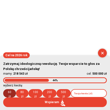
×
Cel na 2026 rok
Zatrzymaj ideologiczną rewolucję. Twoje wsparcie to głos za
Polską chrześcijańską!
mamy:
218 543 zł
cel:
500 000 zł
44%
wybierz kwotę:
60
80
100
200
500
zł
zł
zł
zł
zł
Wspieram