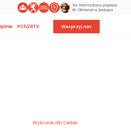
Św. Hormizdasa, papieża
Bł. Oktawiana, biskupa
pinie
PCh24TV
Wesprzyj nas
Wybrane dla Ciebie