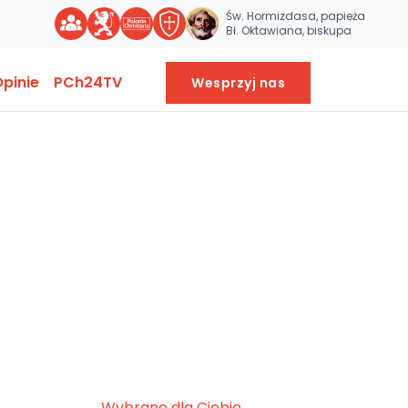
Św. Hormizdasa, papieża
Bł. Oktawiana, biskupa
pinie
PCh24TV
Wesprzyj nas
Wybrane dla Ciebie