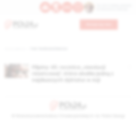
Św. Hormizdasa, papieża
Bł. Oktawiana, biskupa
Wesprzyj nas
Strona główna
TAG: Ferdinand Marcos
Filipiny: 40. rocznica „rewolucji
różańcowej”, która obaliła jedną z
najdłuższych dyktatur w Azji
© Stowarzyszenie Kultury Chrześcijańskiej im. ks. Piotra Skargi
2026-08-06 01:49:09