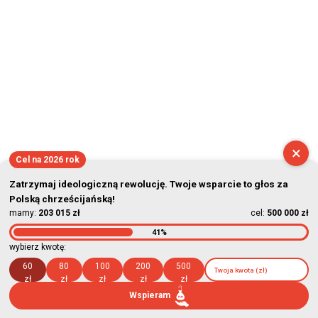
×
Cel na 2026 rok
Zatrzymaj ideologiczną rewolucję. Twoje wsparcie to głos za
Polską chrześcijańską!
mamy:
203 015 zł
cel:
500 000 zł
41%
wybierz kwotę:
60
80
100
200
500
zł
zł
zł
zł
zł
Wspieram