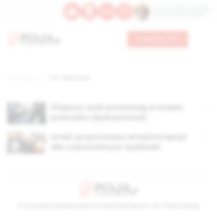
Św. Hormizdasa, papieża
Bł. Oktawiana, biskupa
Wesprzyj nas
Strona główna
TAG: felaszowie
Etiopscy żydzi protestują w Izraelu
przeciwko dyskryminacji
Izrael: przymusowa antykoncepcja
dla czarnoskórych Żydówek!
© Stowarzyszenie Kultury Chrześcijańskiej im. ks. Piotra Skargi