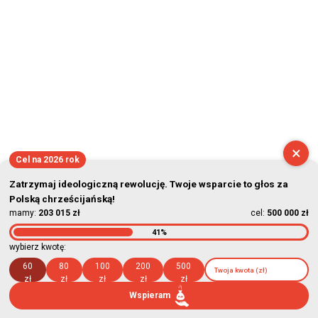
2026-08-06 03:48:23
×
Cel na 2026 rok
Zatrzymaj ideologiczną rewolucję. Twoje wsparcie to głos za
Polską chrześcijańską!
mamy:
203 015 zł
cel:
500 000 zł
41%
wybierz kwotę:
60
80
100
200
500
zł
zł
zł
zł
zł
Wspieram