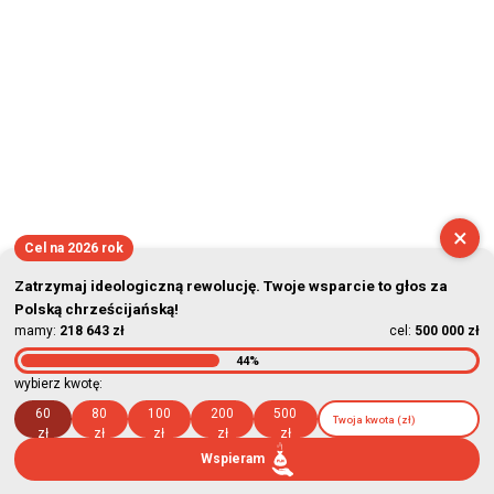
×
Cel na 2026 rok
Zatrzymaj ideologiczną rewolucję. Twoje wsparcie to głos za
Polską chrześcijańską!
mamy:
218 643 zł
cel:
500 000 zł
44%
wybierz kwotę:
60
80
100
200
500
zł
zł
zł
zł
zł
Wspieram