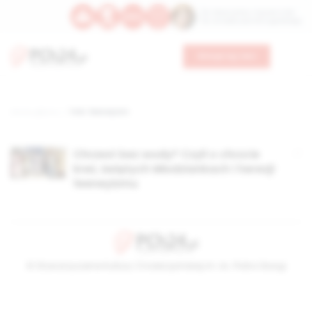
Św. Wawrzyńca, męczennika
Św. Amadeusza Portugalskiego
Wesprzyj nas
Strona główna
TAG: feeneyizm
Chrzest bez wody? Czyli o chrzcie
krwi, świętych Młodziankach i herezji
feeneyizmu
© Stowarzyszenie Kultury Chrześcijańskiej im. ks. Piotra Skargi
2026-08-10 06:51:28