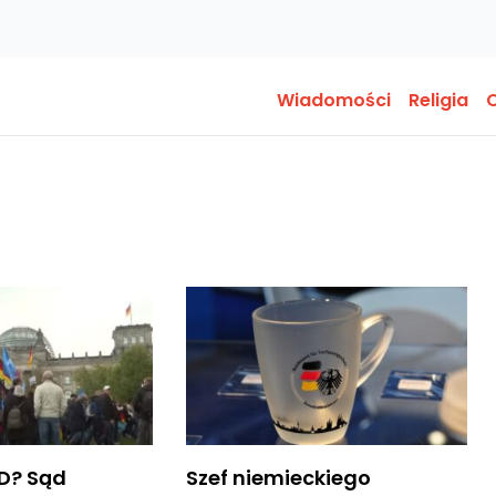
Wiadomości
Religia
O
i
fD? Sąd
Szef niemieckiego