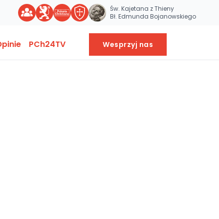
Św. Kajetana z Thieny
Bł. Edmunda Bojanowskiego
pinie
PCh24TV
Wesprzyj nas