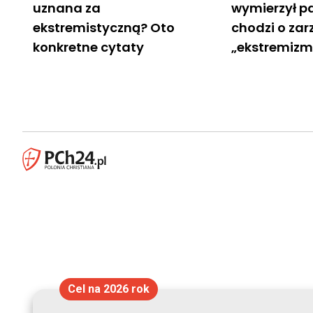
uznana za
wymierzył pa
ekstremistyczną? Oto
chodzi o zar
konkretne cytaty
„ekstremiz
Cel na 2026 rok