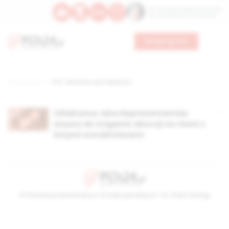
Św. Teresy Benedykty od Krzyża
Św. Kandydy Marii od Jezusa
Wesprzyj nas
Strona główna
TAG: federalny sąd najwyższy
Oklahoma: Izba Reprezentantów
wzywa do ścigania aborcji na równi z
innymi morderstwami
© Stowarzyszenie Kultury Chrześcijańskiej im. ks. Piotra Skargi
2026-08-09 09:24:56