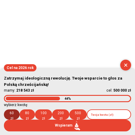
×
Cel na 2026 rok
Zatrzymaj ideologiczną rewolucję. Twoje wsparcie to głos za
Polską chrześcijańską!
mamy:
218 543 zł
cel:
500 000 zł
44%
wybierz kwotę:
60
80
100
200
500
zł
zł
zł
zł
zł
Wspieram