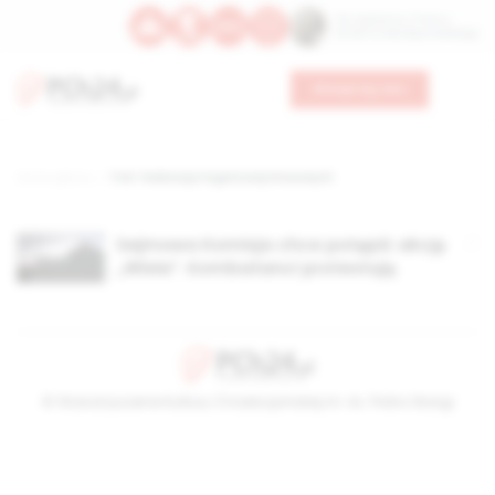
Św. Kajetana z Thieny
Bł. Edmunda Bojanowskiego
Wesprzyj nas
Strona główna
TAG: Federacja Organizacji Kresowych
Sejmowa Komisja chce potępić akcję
„Wisła”. Kombatanci protestują
© Stowarzyszenie Kultury Chrześcijańskiej im. ks. Piotra Skargi
2026-08-07 16:37:57