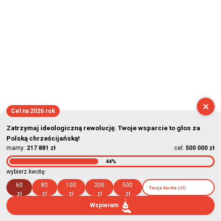
×
Cel na 2026 rok
Zatrzymaj ideologiczną rewolucję. Twoje wsparcie to głos za
Polską chrześcijańską!
mamy:
217 881 zł
cel:
500 000 zł
44%
wybierz kwotę:
60
80
100
200
500
zł
zł
zł
zł
zł
Wspieram