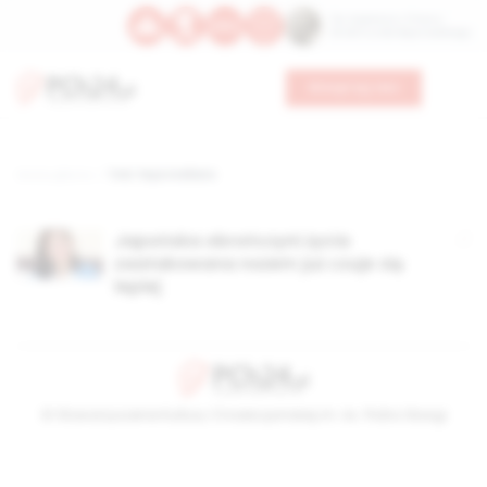
Św. Kajetana z Thieny
Bł. Edmunda Bojanowskiego
Wesprzyj nas
Strona główna
TAG: Faye Arellano
Japońska obrończyni życia
zaatakowana nożem już czuje się
lepiej
© Stowarzyszenie Kultury Chrześcijańskiej im. ks. Piotra Skargi
2026-08-07 02:54:04