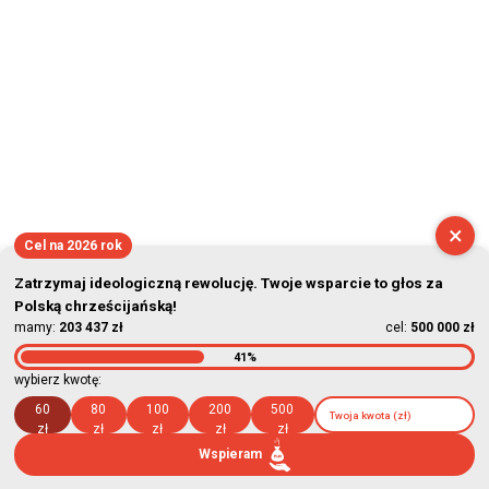
×
Cel na 2026 rok
Zatrzymaj ideologiczną rewolucję. Twoje wsparcie to głos za
Polską chrześcijańską!
mamy:
203 437 zł
cel:
500 000 zł
41%
wybierz kwotę:
60
80
100
200
500
zł
zł
zł
zł
zł
Wspieram