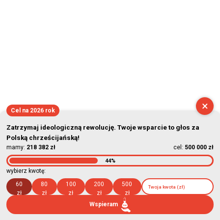
×
Cel na 2026 rok
Zatrzymaj ideologiczną rewolucję. Twoje wsparcie to głos za
Polską chrześcijańską!
mamy:
218 382 zł
cel:
500 000 zł
44%
wybierz kwotę:
60
80
100
200
500
zł
zł
zł
zł
zł
Wspieram