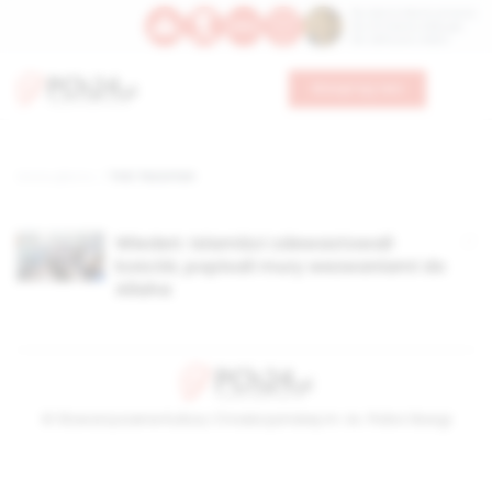
Św. Dominika Guzmana
Św. Emiliana, biskupa
Św. Zefiryna z Malii
Wesprzyj nas
Strona główna
TAG: Favoriten
Wiedeń: Islamiści zdewastowali
kościół, popisali mury wezwaniami do
Allaha
© Stowarzyszenie Kultury Chrześcijańskiej im. ks. Piotra Skargi
2026-08-08 01:22:23