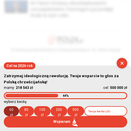
Dr Fauci straszy obowiązkowymi
szczepieniami. Pentagon już podjął
kroki w tym celu
© Stowarzyszenie Kultury Chrześcijańskiej im. ks. Piotra Skargi
2026-08-08 08:11:14
×
Cel na 2026 rok
Zatrzymaj ideologiczną rewolucję. Twoje wsparcie to głos za
Polską chrześcijańską!
mamy:
218 543 zł
cel:
500 000 zł
44%
wybierz kwotę:
60
80
100
200
500
zł
zł
zł
zł
zł
Wspieram