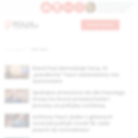
Św. Dominika Guzmana
Św. Emiliana, biskupa
Św. Zefiryna z Malii
Wesprzyj nas
Strona główna
TAG: Fauci
Rand Paul demaskuje farsę. Dr
„pandemia” Fauci ułaskawiony tzw.
automatem
Spokojna emerytura nie dla Fauciego.
Grożą mu liczne przesłuchania i
procesy za politykę covidową
Anthony Fauci, jeden z głównych
stroicieli polityki Covid-19, radzi
powrót do normalności