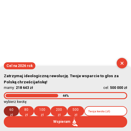
2026-08-10 06:37:53
×
Cel na 2026 rok
Zatrzymaj ideologiczną rewolucję. Twoje wsparcie to głos za
Polską chrześcijańską!
mamy:
218 643 zł
cel:
500 000 zł
44%
wybierz kwotę:
60
80
100
200
500
zł
zł
zł
zł
zł
Wspieram