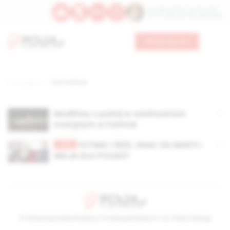
Św. Wawrzyńca, męczennika
Św. Amadeusza Portugalskiego
Wesprzyj nas
Strona główna
TAG: Fartima
Modlitwy o pokój w sanktuarium
maryjnym w Fatimie
TV
FATIMA i 1920. ZNAK OD MARYI I
MISJA DLA POLSKI?
© Stowarzyszenie Kultury Chrześcijańskiej im. ks. Piotra Skargi